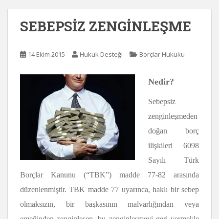
SEBEPSİZ ZENGİNLEŞME
14 Ekim 2015
Hukuk Desteği
Borçlar Hukuku
Nedir?
Sebepsiz
zenginleşmeden
doğan borç
ilişkileri 6098
Sayılı Türk
Borçlar Kanunu (“TBK”) madde 77-82 arasında
düzenlenmiştir. TBK madde 77 uyarınca, haklı bir sebep
olmaksızın, bir başkasının malvarlığından veya
emeğinden zenginleşen, bu zenginleşmeyi geri vermekle