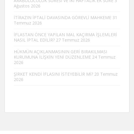
ARABULUCULUK SÜRESİ VE İKİ HAFTALIK EK SÜRE
3
Ağustos 2026
İTİRAZIN İPTALİ DAVASINDA GÖREVLİ MAHKEME
31
Temmuz 2026
İFLASTAN ÖNCE YAPILAN MAL KAÇIRMA İŞLEMLERİ
NASIL İPTAL EDİLİR?
27 Temmuz 2026
HÜKMÜN AÇIKLANMASININ GERİ BIRAKILMASI
KURUMUNA İLİŞKİN YENİ DÜZENLEME
24 Temmuz
2026
ŞİRKET KENDİ İFLASINI İSTEYEBİLİR Mİ?
20 Temmuz
2026