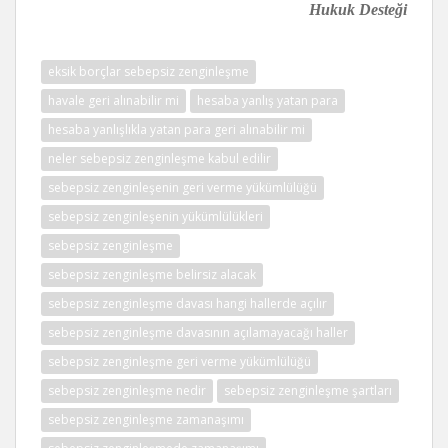
Hukuk Desteği
eksik borçlar sebepsiz zenginleşme
havale geri alınabilir mi
hesaba yanlış yatan para
hesaba yanlışlıkla yatan para geri alınabilir mi
neler sebepsiz zenginleşme kabul edilir
sebepsiz zenginleşenin geri verme yükümlülüğü
sebepsiz zenginleşenin yükümlülükleri
sebepsiz zenginleşme
sebepsiz zenginleşme belirsiz alacak
sebepsiz zenginleşme davası hangi hallerde açılır
sebepsiz zenginleşme davasının açılamayacağı haller
sebepsiz zenginleşme geri verme yükümlülüğü
sebepsiz zenginleşme nedir
sebepsiz zenginleşme şartları
sebepsiz zenginleşme zamanaşımı