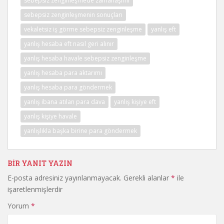
sebepsiz zenginleşmede zamanaşımı
sebepsiz zenginleşmenin sonuçları
vekaletsiz iş görme sebepsiz zenginleşme
yanlış eft
yanlış hesaba eft nasıl geri alınır
yanlış hesaba havale sebepsiz zenginleşme
yanlış hesaba para aktarımı
yanlış hesaba para göndermek
yanlış ibana atılan para dava
yanlış kişiye eft
yanlış kişiye havale
yanlışlıkla başka birine para göndermek
BIR YANIT YAZIN
E-posta adresiniz yayınlanmayacak.
Gerekli alanlar
*
ile
işaretlenmişlerdir
Yorum
*