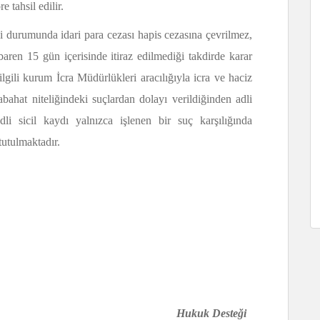
tahsil edilir.
 durumunda idari para cezası hapis cezasına çevrilmez,
ibaren 15 gün içerisinde itiraz edilmediği takdirde karar
 ilgili kurum İcra Müdürlükleri aracılığıyla icra ve haciz
kabahat niteliğindeki suçlardan dolayı verildiğinden adli
li sicil kaydı yalnızca işlenen bir suç karşılığında
tutulmaktadır.
Hukuk Desteği