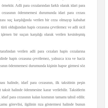
örnektir. Adli para cezalarından farklı olarak idari para
cezasının ödenmemesi durumunda idari para cezası
zası suç karşılığında verilen bir ceza olmayıp kabahat
rım türü olduğundan hapis cezasına çevrilemez ve adli sicil
işlenen bir suçun karşılığı olarak verilen kesinleşmiş
arafından verilen adli para cezaları hapis cezalarına
kdirde hapis cezasına çevrilemez, yalnızca icra ve haciz
cezasının ödenmemesi durumunda kişinin hapse girmesi söz
 halinde, idarî para cezasının, ilk taksitinin peşin
 taksit halinde ödenmesine karar verilebilir. Taksitlerin
darî para cezasının kalan kısmının tamamı tahsil edilir.
amu görevlisi, ilgilinin rıza göstermesi halinde bunun