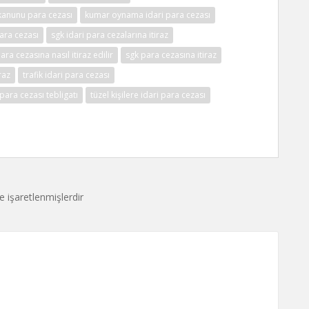
kanunu para cezası
kumar oynama idari para cezası
ara cezası
sgk idari para cezalarına itiraz
ara cezasına nasıl itiraz edilir
sgk para cezasına itiraz
raz
trafik idari para cezası
 para cezası tebligatı
tüzel kişilere idari para cezası
le işaretlenmişlerdir