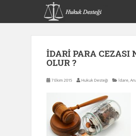
S
k
i
p
t
o
m
İDARİ PARA CEZASI
a
i
OLUR ?
n
c
o
7 Ekim 2015
Hukuk Desteği
İdare, A
n
t
e
n
t