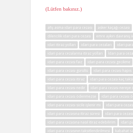
(Lütfen bakınız.)
afiş asma idari para cezası
asker kaçağı cezası
dilencilik idari para cezası
emre aykırı davranış i
idari itiraz yolları
idari para cezaları
idari para
idari para cezalarına itiraz yolları
İdari para ceza
idari para cezası faiz
idari para cezası gecikme
idari para cezası gürültü
idari para cezası hapis
idari para cezası itiraz
idari para cezası kaç taksi
İdari para cezası nedir
idari para cezası nereye 
idari para cezası ödenmezse
idari para cezası
idari para cezası sicile işlenir mi
idari para ceza
idari para cezasına itiraz süresi
idari para cezası
idari para cezasına nasıl itiraz edebilirim
idari 
idari para cezasının taksitlendirilmesi
kabahat sa