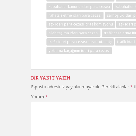
kabahatler kanunu idari para cezası
kabahatler 
rahatsız etme idari para cezası
sarhoşluk idari p
sgk idari para cezası itiraz komisyonu
sgk idari p
silah taşıma idari para cezası
trafik cezalarına iti
trafik idari para cezası karar tutanağı
trafik idari
yoklama kaçağının idari para cezası
BIR YANIT YAZIN
E-posta adresiniz yayınlanmayacak.
Gerekli alanlar
*
i
Yorum
*