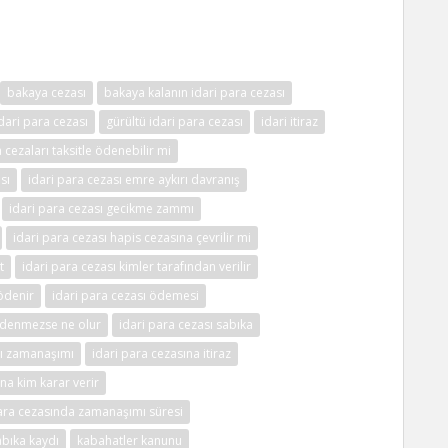
bakaya cezası
bakaya kalanın idari para cezası
dari para cezası
gürültü idari para cezası
idari itiraz
 cezaları taksitle ödenebilir mi
sı
idari para cezası emre aykırı davranış
idari para cezası gecikme zammı
idari para cezası hapis cezasına çevrilir mi
t
idari para cezası kimler tarafından verilir
ödenir
idari para cezası ödemesi
 ödenmezse ne olur
idari para cezası sabıka
sı zamanaşımı
idari para cezasına itiraz
na kim karar verir
para cezasında zamanaşımı süresi
bıka kaydı
kabahatler kanunu