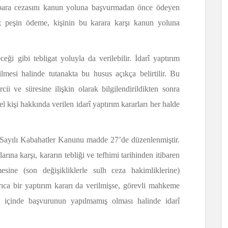
arî para cezasını kanun yoluna başvurmadan önce ödeyen
k; peşin ödeme, kişinin bu karara karşı kanun yoluna
ceği gibi tebligat yoluyla da verilebilir. İdarî yaptırım
ilmesi halinde tutanakta bu husus açıkça belirtilir. Bu
ii ve süresine ilişkin olarak bilgilendirildikten sonra
el kişi hakkında verilen idarî yaptırım kararları her halde
6 Sayılı Kabahatler Kanunu madde 27’de düzenlenmiştir.
ına karşı, kararın tebliği ve tefhimi tarihinden itibaren
ne (son değişikliklerle sulh ceza hakimliklerine)
ayrıca bir yaptırım kararı da verilmişse, görevli mahkeme
e içinde başvurunun yapılmamış olması halinde idarî