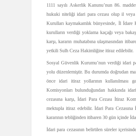
1111 sayılı Askerlik Kanunu’nun 86. maddes
hukuki niteliği idari para cezası olup il veya 
Kurulları kaymakamlık bünyesinde, İl İdare K
kurulların verdiği yoklama kaçağı veya bakaya
karşı, kararın muhatabına ulaşmasından itibar
yetkili Sulh Ceza Hakimliğine itiraz edilebilir.
Sosyal Güvenlik Kurumu’nun verdiği
idari p
yolu düzenlemiştir. Bu durumda doğrudan 
önce idari itiraz yollarının kullanılması
Komisyonları bulunduğundan hakkında idari
cezasına karşı, İdari Para Cezası İtiraz Ko
mektupla itiraz edebilir. İdari Para Cezasına İ
kararının tebliğinden itibaren 30 gün içinde İd
İdari para cezasının belirtilen süreler içeri