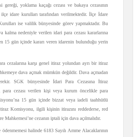
i gereği, yoklama kaçağı cezası ve bakaya cezasının
ilçe idare kurulları tarafından verilmektedir. İlçe İdare
urulları ise valilik bünyesinde görev yapmaktadır. Bu
 kalma nedeniyle verilen idari para cezası kararlarına
en 15 gün içinde kararı veren idarenin bulunduğu yerin
ara cezalarına karşı genel itiraz yolundan ayrı bir itiraz
mahkemeye dava açmak mümkün değildir. Dava açmadan
 gerekir. SGK bünyesinde İdari Para Cezasına İtiraz
 para cezası verilen kişi veya kurum öncelikle para
misyonu’na 15 gün içinde bizzat veya iadeli taahhütlü
tiraz Komisyonu, ilgili kişinin itirazını reddederse, red
are Mahkemesi’ne cezanın iptali için dava açılmalıdır.
sinde ödenmemesi halinde 6183 Sayılı Amme Alacaklarının