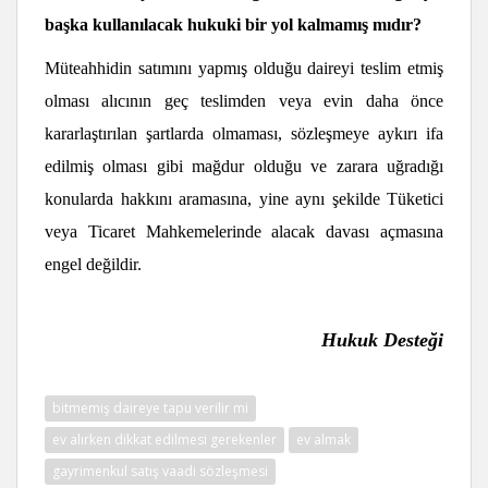
baş
ka kullanılacak hukuki bir yol kalmamış
mıdır?
Müteahhidin satımını yapmış olduğu daireyi teslim etmiş
olması alıcının geç teslimden veya evin daha önce
kararlaştırılan şartlarda olmaması, sözleşmeye aykırı ifa
edilmiş olması gibi mağdur olduğu ve zarara uğradığı
konularda hakkını aramasına, yine aynı şekilde Tüketici
veya Ticaret Mahkemelerinde alacak davası açmasına
engel değildir.
Hukuk Desteği
bitmemiş daireye tapu verilir mi
ev alırken dikkat edilmesi gerekenler
ev almak
gayrimenkul satış vaadi sözleşmesi