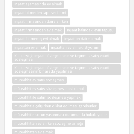
inşaat aşamasında ev almak
inşaat bitmeden tapu verilir mi
inşaat firmasından daire alırken
inşaat firmasından ev almak
inşaat halindeki evin tapusu
inşaatı bitmemiş evi almak
inşaattan daire almak
inşaattan ev almak
inşaattan ev almak istiyorum
Kat karşılığı inşaat sözleşmesinin ve taşınmaz satış vaadi
sözleşmesi
Kat karşılığı inşaat sözleşmesinin ve taşınmaz satış vaadi
sözleşmesinin bir arada yapılması
müteahhit ev satış sözleşmesi
müteahhit ev satış sözleşmesi nasıl olmalı
müteahhit ile satım sözleşmesi yapmak
müteahhitle çalışırken dikkat edilmesi gerekenler
müteahhitle sorun yaşanması durumunda hukuki yollar
müteahhitten ev alırken sözleşme örneği
müteahhitten ev almak