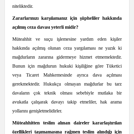
niteliktedir.
Zararlarınızı kar
ş
ılamanız için
ş
üpheliler hakkında
açılmı
ş
ceza davası yeterli midir?
Müteahhit ve suçu işlemesine yardım eden kişiler
hakkında açılmış olunan ceza yargılaması ne yazık ki
mağdurların zararına gidermeye hizmet etmemektedir.
Bunun için mağdurun hukuki kişiliğine göre Tüketici
veya Ticaret Mahkemesinde ayrıca dava açılması
gerekmektedir. Hukukçu olmayan mağdurlar bu tarz
davaların çok teknik olması sebebiyle mutlaka bir
avukatla çalışarak davayı takip etmeliler, hak arama
yollarını genişletmelidirler.
Müteahhitten teslim alınan daireler kararlaş
tırılan
özellikleri taş
ımamasına rağ
men teslim alındığ
ı için