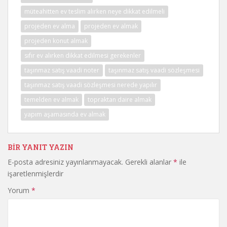
müteahitten ev teslim alırken neye dikkat edilmeli
projeden ev alma
projeden ev almak
projeden konut almak
sıfır ev alırken dikkat edilmesi gerekenler
taşınmaz satış vaadi noter
taşınmaz satış vaadi sözleşmesi
taşınmaz satış vaadi sözleşmesi nerede yapılır
temelden ev almak
topraktan daire almak
yapım aşamasında ev almak
BIR YANIT YAZIN
E-posta adresiniz yayınlanmayacak.
Gerekli alanlar
*
ile
işaretlenmişlerdir
Yorum
*