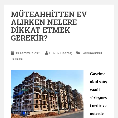
MÜTEAHHİTTEN EV
ALIRKEN NELERE
DİKKAT ETMEK
GEREKİR?
30 Temmuz 2015
Hukuk Desteği
Gayrimenkul
Hukuku
Gayrime
nkul satı
ş
vaadi
sözle
ş
mes
i nedir ve
noterde