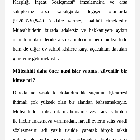
Karşılığı İnşaat Sözleşmesi” imzalamakta ve arsa
sahiplerine arsa karşılığında değişen oranlarda
(%20,%30,%40…) daire vermeyi taahhüt etmektedir.
Müteahhitlerin burada adaletsiz ve hakkaniyete aykırı
olan tutumları ileride arsa sahiplerinin hem müteahhide
hem de diğer ev sahibi kişilere karşı açacakları davaları
gündeme getirmektedir.
Müteahhit daha önce nasıl i
ş
ler yapmı
ş
, güvenilir bir
kimse mi ?
Burada ne yazık ki dolandırıcılık suçunun işlenmesi
ihtimali çok yüksek olan bir alandan bahsetmekteyiz.
Müteahhitler ruhsatı dahi alınmamış veya arsa sahipleri
ile hiçbir anlaşmaya varılmadan, hayali evlerin satış vaadi
sözleşmesini adi yazılı usulde yaparak birçok taksit
imkanı ile yıllar içerisinde ödemeleri toplamalarına