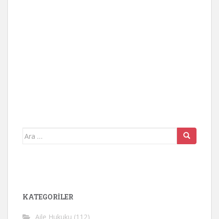
Arama
yap:
KATEGORİLER
Aile Hukuku
(112)