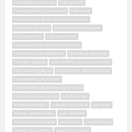
fazla çalışma zamlı ücret
fazla çalışmak
fazla çalışmalarda işçinin ücreti
fazla mesai
fazla mesai alacağı için arabulucuya başvuru
fazla mesai işçi onayı
fazla mesai nasıl hesaplanır
fazla mesai sınırı
fazla mesai ücreti
fazla mesai ücreti ne kadar fazla ödenir
fazla mesai ücreti ödenmezse
fazla mesai zamlı ücret
fazla süre çalışmak
fazla sürelerle çalışan işçinin hakları
fazla sürelerle çalışma
fazla sürelerle çalışma işçi onayı
fazla sürelerle çalışma sınırı
fazla sürelerle çalışmalarda işçinin ücreti
fazla ücret serbest zaman
haftalık 45 saat
iş hukuku arabulucu
iş kanunu fazla mesai
işçi hakları
işçilerin çalışma süreleri
işçilik alacakları
memurlarda fazla mesai
mesai ücreti
mesaili çalışma
mesaili çalışma haklar
yasal çalışma süresi