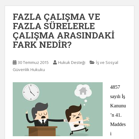
FAZLA ÇALIŞMA VE
FAZLA SÜRELERLE
ÇALIŞMA ARASINDAKİ
FARK NEDİR?
30 Temmuz 2015
Hukuk Desteği
İş ve Sosyal
Güvenlik Hukuku
4857
sayılı İş
Kanunu
’n 41.
Maddes
i