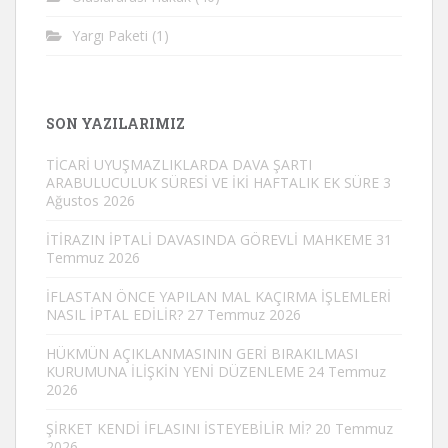
Yargı Paketi
(1)
SON YAZILARIMIZ
TİCARİ UYUŞMAZLIKLARDA DAVA ŞARTI
ARABULUCULUK SÜRESİ VE İKİ HAFTALIK EK SÜRE
3
Ağustos 2026
İTİRAZIN İPTALİ DAVASINDA GÖREVLİ MAHKEME
31
Temmuz 2026
İFLASTAN ÖNCE YAPILAN MAL KAÇIRMA İŞLEMLERİ
NASIL İPTAL EDİLİR?
27 Temmuz 2026
HÜKMÜN AÇIKLANMASININ GERİ BIRAKILMASI
KURUMUNA İLİŞKİN YENİ DÜZENLEME
24 Temmuz
2026
ŞİRKET KENDİ İFLASINI İSTEYEBİLİR Mİ?
20 Temmuz
2026