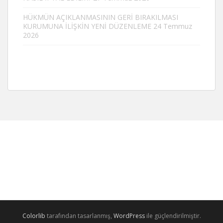
HÜKMÜN AÇIKLANMASININ GERİ BIRAKILMASI
KURUMUNA İLİŞKİN YENİ DÜZENLEME
24 Temmuz
2026
Colorlib
tarafından tasarlanmış,
WordPress
ile güçlendirilmiştir.