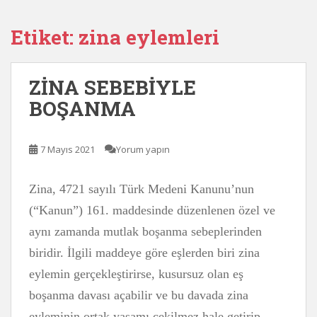
Etiket:
zina eylemleri
ZİNA SEBEBİYLE
BOŞANMA
7 Mayıs 2021
Yorum yapın
Zina, 4721 sayılı Türk Medeni Kanunu’nun
(“Kanun”) 161. maddesinde düzenlenen özel ve
aynı zamanda mutlak boşanma sebeplerinden
biridir. İlgili maddeye göre eşlerden biri zina
eylemin gerçekleştirirse, kusursuz olan eş
boşanma davası açabilir ve bu davada zina
eyleminin ortak yaşamı çekilmez hale getirip