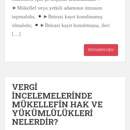
►Mükellef veya yetkili adamının imzasını
taşımalıdır,
►İhtirazi kayıt konulmamış
olmalıdır,
►İhtirazi kayıt konulmuşsa, ileri
[…]
DEVAMINI OKU
VERGİ
İNCELEMELERİNDE
MÜKELLEFİN HAK VE
YÜKÜMLÜLÜKLERİ
NELERDİR?