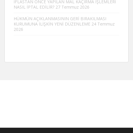
İFLASTAN ÖNCE YAPILAN MAL KAÇIRMA İŞLEMLERİ
NASIL İPTAL EDİLİR?
27 Temmuz 2026
HÜKMÜN AÇIKLANMASININ GERİ BIRAKILMASI
KURUMUNA İLİŞKİN YENİ DÜZENLEME
24 Temmuz
2026