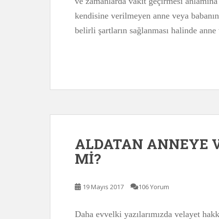
ve zamanlarda vakit geçirmesi anlamına
kendisine verilmeyen anne veya babanın 
belirli şartların sağlanması halinde ann
ALDATAN ANNEYE V
Mİ?
19 Mayıs 2017
106 Yorum
Daha evvelki yazılarımızda velayet hakk