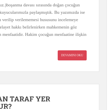
nız.)boşanma davası sırasında doğan çocuğun
 okuyucularımızla paylaşmıştık. Bu yazımızda ise
n verilip verilememesi hususunu incelemeye
 velayet hakkı belirlenirken mahkemenin göz
 menfaatidir. Hakim çocuğun menfaatine ilişkin
DEVAMINI OKU
AN TARAF YER
UR?