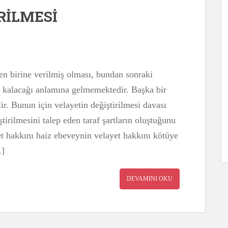
RİLMESİ
n birine verilmiş olması, bundan sonraki
z kalacağı anlamına gelmemektedir. Başka bir
lir. Bunun için velayetin değiştirilmesi davası
ştirilmesini talep eden taraf şartların oluştuğunu
t hakkını haiz ebeveynin velayet hakkını kötüye
…]
DEVAMINI OKU