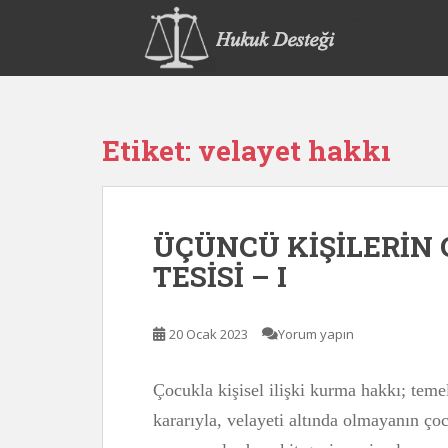
S
k
i
p
t
o
Etiket:
velayet hakkı
m
a
i
n
ÜÇÜNCÜ KİŞİLERİN Ç
c
o
TESİSİ – I
n
t
e
20 Ocak 2023
Yorum yapın
n
t
Çocukla kişisel ilişki kurma hakkı; tem
kararıyla, velayeti altında olmayanın ço