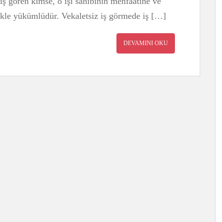
iş gören kimse, o işi sahibinin menfaatine ve
ekle yükümlüdür. Vekaletsiz iş görmede iş […]
DEVAMINI OKU