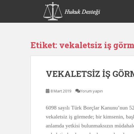
S
k
i
p
t
o
Etiket:
vekaletsiz iş gör
m
a
i
n
VEKALETSİZ İŞ GÖR
c
o
n
8 Mart 2019
Yorum yapın
t
e
n
6098 sayılı Türk Borçlar Kanunu’nun 52
t
vekaletsiz iş görmede; bir kimsenin, baş
anlamda yetkisi bulunmaksızın müdahale