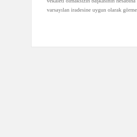
vekaleti olmaksızın başkasının hesabına 
varsayılan iradesine uygun olarak görm