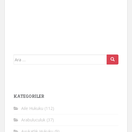
Arama
yap:
KATEGORİLER
Aile Hukuku
(112)
Arabuluculuk
(37)
Avukatlık Hukuku
(9)