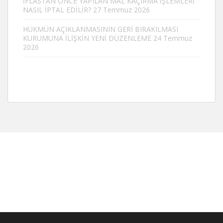
İFLASTAN ÖNCE YAPILAN MAL KAÇIRMA İŞLEMLERİ
NASIL İPTAL EDİLİR?
27 Temmuz 2026
HÜKMÜN AÇIKLANMASININ GERİ BIRAKILMASI
KURUMUNA İLİŞKİN YENİ DÜZENLEME
24 Temmuz
2026