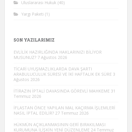
Uluslararası Hukuk
(40)
Yargı Paketi
(1)
SON YAZILARIMIZ
EVLİLİK HAZIRLIĞINDA HAKLARINIZI BİLİYOR
MUSUNUZ?
7 Ağustos 2026
TİCARİ UYUŞMAZLIKLARDA DAVA ŞARTI
ARABULUCULUK SÜRESİ VE İKİ HAFTALIK EK SÜRE
3
Ağustos 2026
İTİRAZIN İPTALİ DAVASINDA GÖREVLİ MAHKEME
31
Temmuz 2026
İFLASTAN ÖNCE YAPILAN MAL KAÇIRMA İŞLEMLERİ
NASIL İPTAL EDİLİR?
27 Temmuz 2026
HÜKMÜN AÇIKLANMASININ GERİ BIRAKILMASI
KURUMUNA İLİŞKİN YENİ DÜZENLEME
24 Temmuz