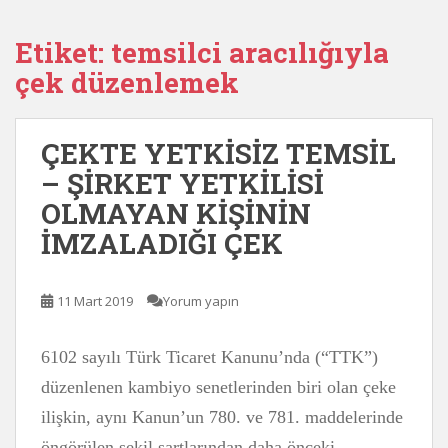
Etiket:
temsilci aracılığıyla
çek düzenlemek
ÇEKTE YETKİSİZ TEMSİL
– ŞİRKET YETKİLİSİ
OLMAYAN KİŞİNİN
İMZALADIĞI ÇEK
11 Mart 2019
Yorum yapın
6102 sayılı Türk Ticaret Kanunu’nda (“TTK”)
düzenlenen kambiyo senetlerinden biri olan çeke
ilişkin, aynı Kanun’un 780. ve 781. maddelerinde
öngörülen şekil şartlarından daha önceki