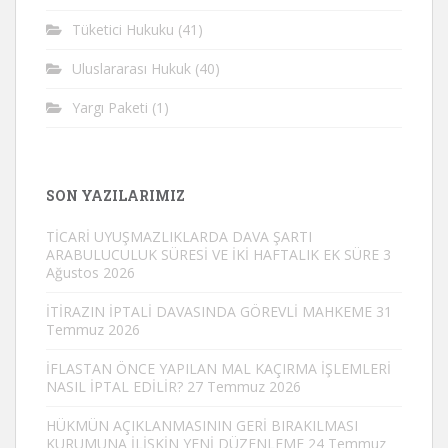
Tüketici Hukuku
(41)
Uluslararası Hukuk
(40)
Yargı Paketi
(1)
SON YAZILARIMIZ
TİCARİ UYUŞMAZLIKLARDA DAVA ŞARTI
ARABULUCULUK SÜRESİ VE İKİ HAFTALIK EK SÜRE
3
Ağustos 2026
İTİRAZIN İPTALİ DAVASINDA GÖREVLİ MAHKEME
31
Temmuz 2026
İFLASTAN ÖNCE YAPILAN MAL KAÇIRMA İŞLEMLERİ
NASIL İPTAL EDİLİR?
27 Temmuz 2026
HÜKMÜN AÇIKLANMASININ GERİ BIRAKILMASI
KURUMUNA İLİŞKİN YENİ DÜZENLEME
24 Temmuz