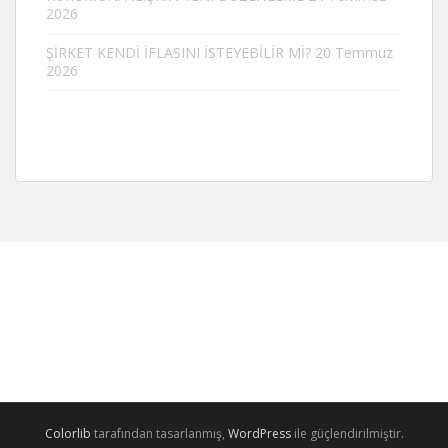
2026
ŞİRKET KENDİ İFLASINI İSTEYEBİLİR Mİ?
20 Temmuz
2026
Colorlib
tarafından tasarlanmış,
WordPress
ile güçlendirilmiştir.