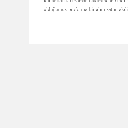
kullanıldıkları zaman bakımından ciddi b
olduğumuz proforma bir alım satım akd