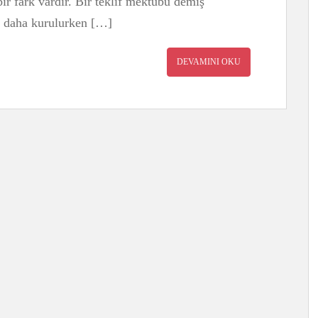
ir fark vardır. Bir teklif mektubu demiş
i daha kurulurken […]
DEVAMINI OKU