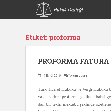
S
k
i
p
t
o
Etiket:
proforma
m
a
i
n
PROFORMA FATURA
c
o
n
11 Eylül 2016
Yorum yapın
t
e
n
Türk Ticaret Hukuku ve Vergi Hukuku b
t
ya da sadece proforma şeklinde bahsi geç
dair bir teklif mektubu şeklinde özetlene