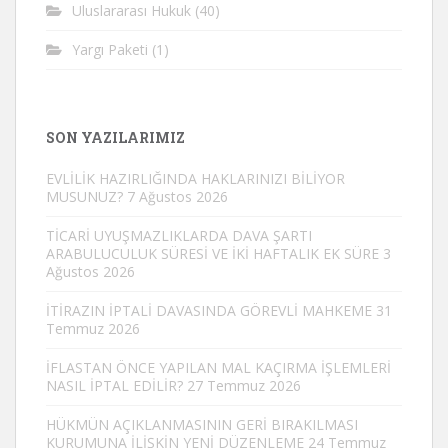
Uluslararası Hukuk
(40)
Yargı Paketi
(1)
SON YAZILARIMIZ
EVLİLİK HAZIRLIĞINDA HAKLARINIZI BİLİYOR
MUSUNUZ?
7 Ağustos 2026
TİCARİ UYUŞMAZLIKLARDA DAVA ŞARTI
ARABULUCULUK SÜRESİ VE İKİ HAFTALIK EK SÜRE
3
Ağustos 2026
İTİRAZIN İPTALİ DAVASINDA GÖREVLİ MAHKEME
31
Temmuz 2026
İFLASTAN ÖNCE YAPILAN MAL KAÇIRMA İŞLEMLERİ
NASIL İPTAL EDİLİR?
27 Temmuz 2026
HÜKMÜN AÇIKLANMASININ GERİ BIRAKILMASI
KURUMUNA İLİŞKİN YENİ DÜZENLEME
24 Temmuz