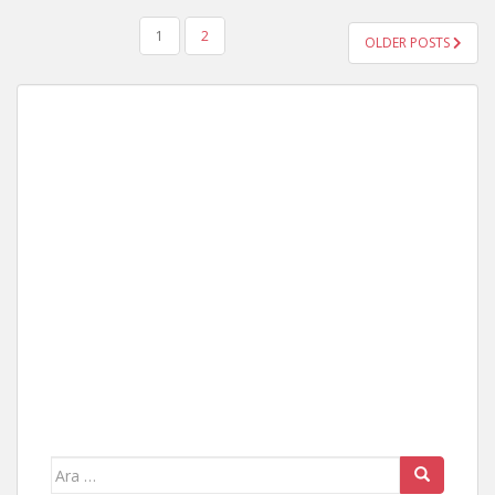
YAZI
1
2
OLDER POSTS
GEZINMESI
Arama
yap: