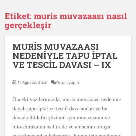
Etiket:
muris muvazaası nasıl
gerçekleşir
MURİS MUVAZAASI
NEDENİYLE TAPU İPTAL
VE TESCİL DAVASI – IX
14 Ağustos 2023
Yorum yapın
Önceki yazılarımızda, muris muvazaası nedenine
dayalı tapu iptal ve tescil davasından ve bu
davada ihtilafın çözümü için muvazaanın ve
mirasbırakanın asıl irade ve amacının ortaya
çıkarılmasından bahsetmiş, bunun için mahkeme