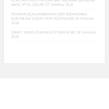
İFLASTAN ÖNCE YAPILAN MAL KAÇIRMA İŞLEMLERİ
NASIL İPTAL EDİLİR?
27 Temmuz 2026
HÜKMÜN AÇIKLANMASININ GERİ BIRAKILMASI
KURUMUNA İLİŞKİN YENİ DÜZENLEME
24 Temmuz
2026
ŞİRKET KENDİ İFLASINI İSTEYEBİLİR Mİ?
20 Temmuz
2026