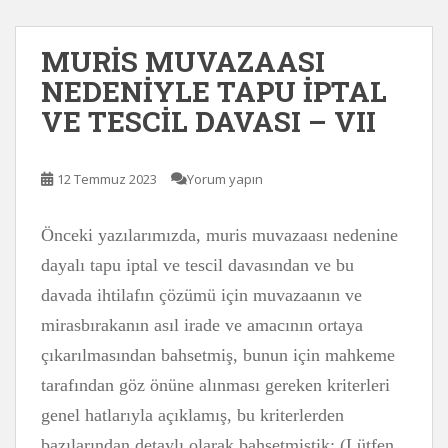
MURİS MUVAZAASI
NEDENİYLE TAPU İPTAL
VE TESCİL DAVASI – VII
12 Temmuz 2023
Yorum yapın
Önceki yazılarımızda, muris muvazaası nedenine
dayalı tapu iptal ve tescil davasından ve bu
davada ihtilafın çözümü için muvazaanın ve
mirasbırakanın asıl irade ve amacının ortaya
çıkarılmasından bahsetmiş, bunun için mahkeme
tarafından göz önüne alınması gereken kriterleri
genel hatlarıyla açıklamış, bu kriterlerden
bazılarından detaylı olarak bahsetmiştik: (Lütfen