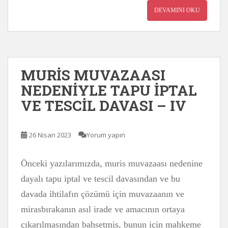
DEVAMINI OKU
MURİS MUVAZAASI
NEDENİYLE TAPU İPTAL
VE TESCİL DAVASI – IV
26 Nisan 2023
Yorum yapın
Önceki yazılarımızda, muris muvazaası nedenine
dayalı tapu iptal ve tescil davasından ve bu
davada ihtilafın çözümü için muvazaanın ve
mirasbırakanın asıl irade ve amacının ortaya
çıkarılmasından bahsetmiş, bunun için mahkeme