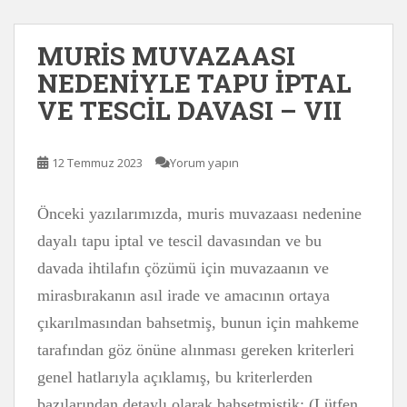
MURİS MUVAZAASI
NEDENİYLE TAPU İPTAL
VE TESCİL DAVASI – VII
12 Temmuz 2023
Yorum yapın
Önceki yazılarımızda, muris muvazaası nedenine
dayalı tapu iptal ve tescil davasından ve bu
davada ihtilafın çözümü için muvazaanın ve
mirasbırakanın asıl irade ve amacının ortaya
çıkarılmasından bahsetmiş, bunun için mahkeme
tarafından göz önüne alınması gereken kriterleri
genel hatlarıyla açıklamış, bu kriterlerden
bazılarından detaylı olarak bahsetmiştik: (Lütfen