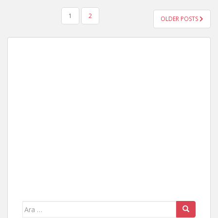
YAZI
1
2
OLDER POSTS
GEZINMESI
Arama
yap: