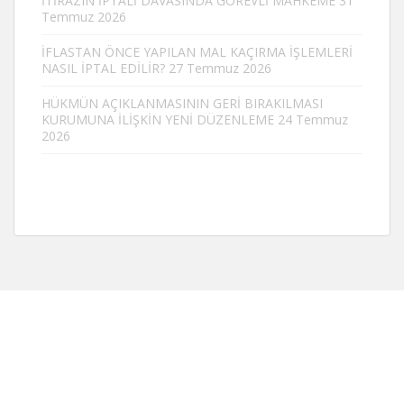
İTİRAZIN İPTALİ DAVASINDA GÖREVLİ MAHKEME
31
Temmuz 2026
İFLASTAN ÖNCE YAPILAN MAL KAÇIRMA İŞLEMLERİ
NASIL İPTAL EDİLİR?
27 Temmuz 2026
HÜKMÜN AÇIKLANMASININ GERİ BIRAKILMASI
KURUMUNA İLİŞKİN YENİ DÜZENLEME
24 Temmuz
2026