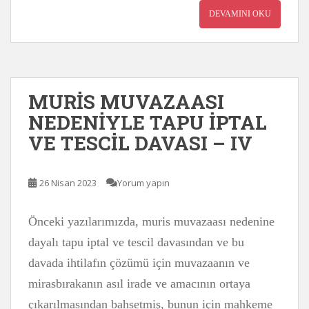
DEVAMINI OKU
MURİS MUVAZAASI
NEDENİYLE TAPU İPTAL
VE TESCİL DAVASI – IV
26 Nisan 2023
Yorum yapın
Önceki yazılarımızda, muris muvazaası nedenine
dayalı tapu iptal ve tescil davasından ve bu
davada ihtilafın çözümü için muvazaanın ve
mirasbırakanın asıl irade ve amacının ortaya
çıkarılmasından bahsetmiş, bunun için mahkeme