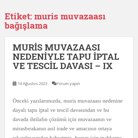
Etiket:
muris muvazaası
bağışlama
MURİS MUVAZAASI
NEDENİYLE TAPU İPTAL
VE TESCİL DAVASI – IX
14 Ağustos 2023
Yorum yapın
Önceki yazılarımızda, muris muvazaası nedenine
dayalı tapu iptal ve tescil davasından ve bu
davada ihtilafın çözümü için muvazaanın ve
mirasbırakanın asıl irade ve amacının ortaya
çıkarılmasından bahsetmiş, bunun için mahkeme