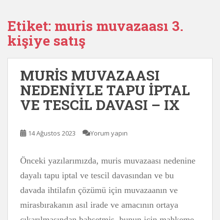
Etiket:
muris muvazaası 3.
kişiye satış
MURİS MUVAZAASI
NEDENİYLE TAPU İPTAL
VE TESCİL DAVASI – IX
14 Ağustos 2023
Yorum yapın
Önceki yazılarımızda, muris muvazaası nedenine
dayalı tapu iptal ve tescil davasından ve bu
davada ihtilafın çözümü için muvazaanın ve
mirasbırakanın asıl irade ve amacının ortaya
çıkarılmasından bahsetmiş, bunun için mahkeme