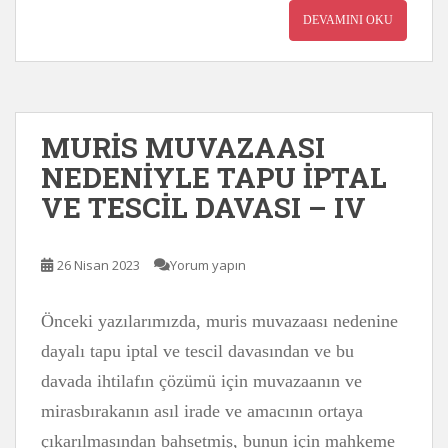
DEVAMINI OKU
MURİS MUVAZAASI
NEDENİYLE TAPU İPTAL
VE TESCİL DAVASI – IV
26 Nisan 2023
Yorum yapın
Önceki yazılarımızda, muris muvazaası nedenine
dayalı tapu iptal ve tescil davasından ve bu
davada ihtilafın çözümü için muvazaanın ve
mirasbırakanın asıl irade ve amacının ortaya
çıkarılmasından bahsetmiş, bunun için mahkeme