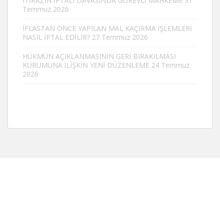
İTİRAZIN İPTALİ DAVASINDA GÖREVLİ MAHKEME
31
Temmuz 2026
İFLASTAN ÖNCE YAPILAN MAL KAÇIRMA İŞLEMLERİ
NASIL İPTAL EDİLİR?
27 Temmuz 2026
HÜKMÜN AÇIKLANMASININ GERİ BIRAKILMASI
KURUMUNA İLİŞKİN YENİ DÜZENLEME
24 Temmuz
2026