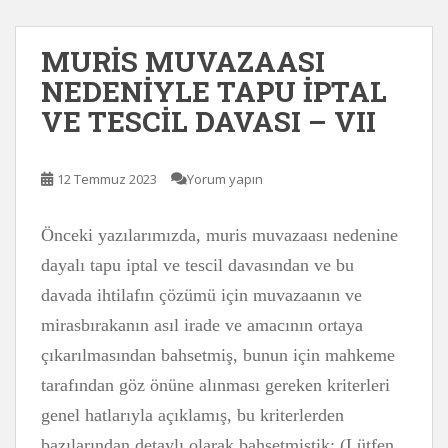
MURİS MUVAZAASI
NEDENİYLE TAPU İPTAL
VE TESCİL DAVASI – VII
12 Temmuz 2023
Yorum yapın
Önceki yazılarımızda, muris muvazaası nedenine
dayalı tapu iptal ve tescil davasından ve bu
davada ihtilafın çözümü için muvazaanın ve
mirasbırakanın asıl irade ve amacının ortaya
çıkarılmasından bahsetmiş, bunun için mahkeme
tarafından göz önüne alınması gereken kriterleri
genel hatlarıyla açıklamış, bu kriterlerden
bazılarından detaylı olarak bahsetmiştik: (Lütfen