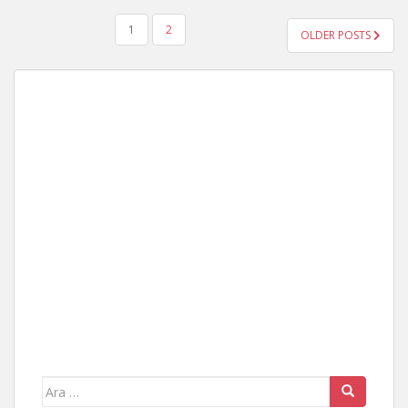
YAZI
1
2
OLDER POSTS
GEZINMESI
Arama
yap: