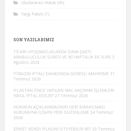
Uluslararası Hukuk
(40)
Yargı Paketi
(1)
SON YAZILARIMIZ
TİCARİ UYUŞMAZLIKLARDA DAVA ŞARTI
ARABULUCULUK SÜRESİ VE İKİ HAFTALIK EK SÜRE
3
Ağustos 2026
İTİRAZIN İPTALİ DAVASINDA GÖREVLİ MAHKEME
31
Temmuz 2026
İFLASTAN ÖNCE YAPILAN MAL KAÇIRMA İŞLEMLERİ
NASIL İPTAL EDİLİR?
27 Temmuz 2026
HÜKMÜN AÇIKLANMASININ GERİ BIRAKILMASI
KURUMUNA İLİŞKİN YENİ DÜZENLEME
24 Temmuz
2026
ŞİRKET KENDİ İFLASINI İSTEYEBİLİR Mİ?
20 Temmuz