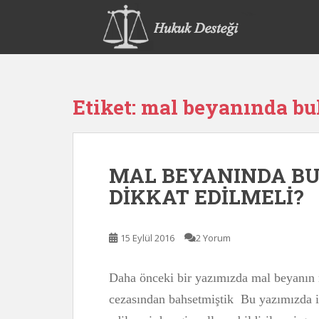
S
k
i
p
t
o
Etiket:
mal beyanında b
m
a
i
n
MAL BEYANINDA B
c
o
DİKKAT EDİLMELİ?
n
t
e
15 Eylül 2016
2 Yorum
n
t
Daha önceki bir yazımızda mal beyanı
cezasından bahsetmiştik Bu yazımızda i