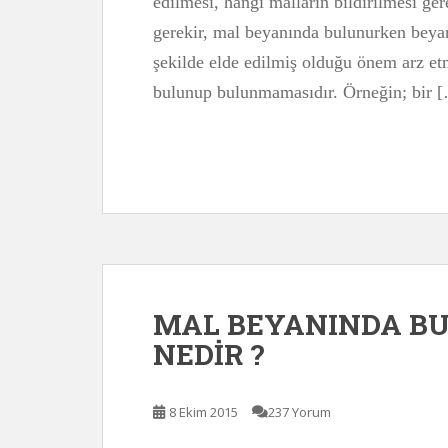
edilmesi, hangi malların bildirilmesi ge
gerekir, mal beyanında bulunurken beya
şekilde elde edilmiş olduğu önem arz e
bulunup bulunmamasıdır. Örneğin; bir 
MAL BEYANINDA B
NEDİR ?
8 Ekim 2015
237 Yorum