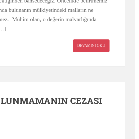
rektiğinden bahsedeceğiz. Öncelikle belirtmemiz
nda bulunanın mülkiyetindeki malların ne
tmez. Mühim olan, o değerin malvarlığında
[…]
DEVAMINI OKU
ULUNMAMANIN CEZASI