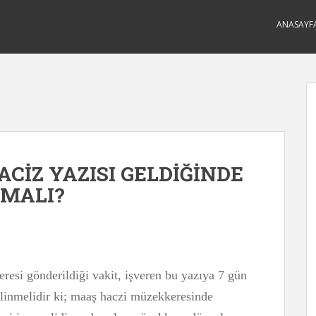
ANASAYF
ACİZ YAZISI GELDİĞİNDE
PMALI?
esi gönderildiği vakit, işveren bu yazıya 7 gün
ilinmelidir ki; maaş haczi müzekkeresinde