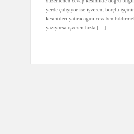
düzenlenen cevap kesinlikle doğru bilgi
yerde çalışıyor ise işveren, borçlu işçi
kesintileri yatıracağını cevaben bildir
yazıyorsa işveren fazla […]