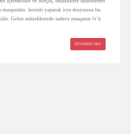
leri içermelidir ve borçlu, müzekkere düzenlenen
nin maaşından kesinti yaparak icra dosyasına bu
melidir. Gelen müzekkerede sadece maaşının ¼’ü
DEVAMINI OKU