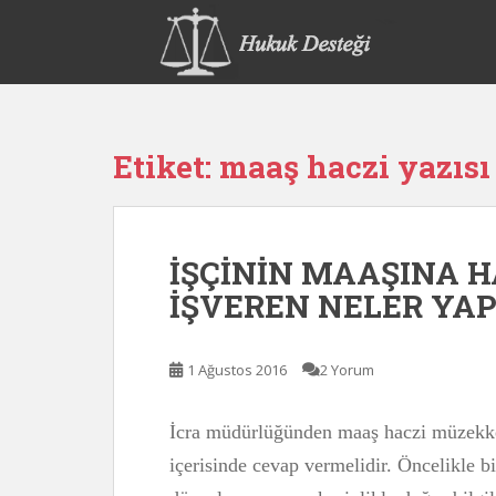
S
k
i
p
t
o
Etiket:
maaş haczi yazısı
m
a
i
n
İŞÇİNİN MAAŞINA H
c
o
İŞVEREN NELER YA
n
t
e
1 Ağustos 2016
2 Yorum
n
t
İcra müdürlüğünden maaş haczi müzekker
içerisinde cevap vermelidir. Öncelikle b