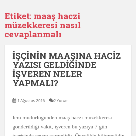
Etiket:
maaş haczi
müzekkeresi nasıl
cevaplanmalı
İŞÇİNİN MAAŞINA HACİZ
YAZISI GELDİĞİNDE
İŞVEREN NELER
YAPMALI?
1 Ağustos 2016
2 Yorum
İcra müdürlüğünden maaş haczi müzekkeresi
gönderildiği vakit, işveren bu yazıya 7 gün
içerisinde cevap vermelidir. Öncelikle bilinmelidir