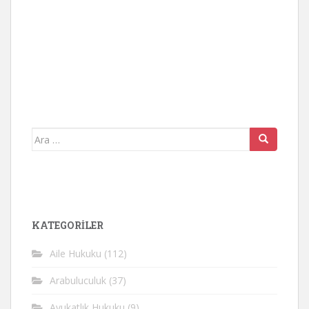
Arama
yap:
KATEGORİLER
Aile Hukuku
(112)
Arabuluculuk
(37)
Avukatlık Hukuku
(9)