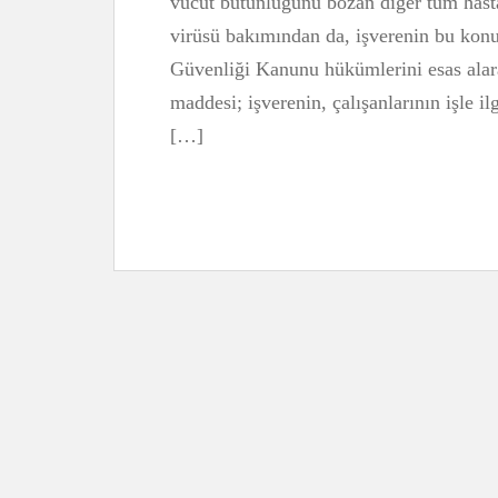
vücut bütünlüğünü bozan diğer tüm hasta
virüsü bakımından da, işverenin bu konu
Güvenliği Kanunu hükümlerini esas alar
maddesi; işverenin, çalışanlarının işle i
[…]