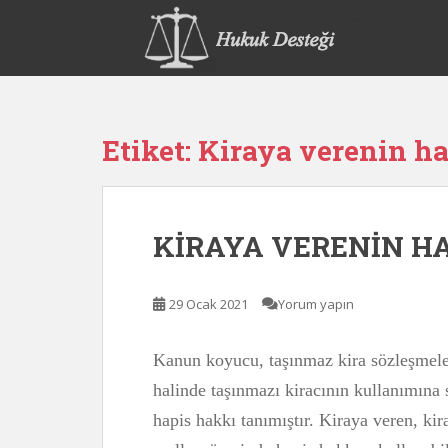
S
k
i
p
t
o
Etiket:
Kiraya verenin ha
m
a
i
n
KİRAYA VERENİN HA
c
o
n
29 Ocak 2021
Yorum yapın
t
e
n
Kanun koyucu, taşınmaz kira sözleşmele
t
halinde taşınmazı kiracının kullanımın
hapis hakkı tanımıştır. Kiraya veren, ki