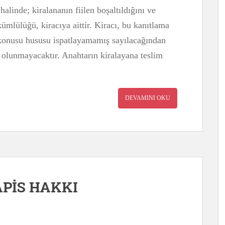
 halinde; kiralananın fiilen boşaltıldığını ve
ümlülüğü, kiracıya aittir. Kiracı, bu kanıtlama
konusu hususu ispatlayamamış sayılacağından
bar olunmayacaktır. Anahtarın kiralayana teslim
DEVAMINI OKU
PİS HAKKI