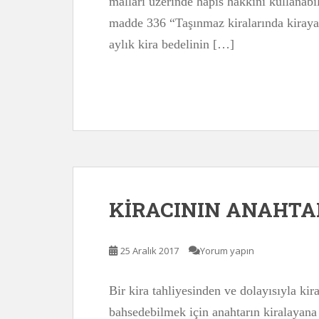
malları üzerinde hapis hakkını kullana
madde 336 “Taşınmaz kiralarında kiraya v
aylık kira bedelinin […]
KİRACININ ANAHT
25 Aralık 2017
Yorum yapın
Bir kira tahliyesinden ve dolayısıyla ki
bahsedebilmek için anahtarın kiralayana 