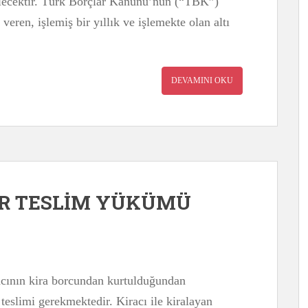
bilecektir. Türk Borçlar Kanunu’nun (“TBK”)
eren, işlemiş bir yıllık ve işlemekte olan altı
DEVAMINI OKU
AR TESLİM YÜKÜMÜ
racının kira borcundan kurtulduğundan
teslimi gerekmektedir. Kiracı ile kiralayan