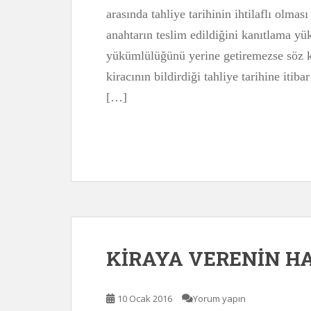
arasında tahliye tarihinin ihtilaflı olması
anahtarın teslim edildiğini kanıtlama yük
yükümlülüğünü yerine getiremezse söz 
kiracının bildirdiği tahliye tarihine iti
[…]
KİRAYA VERENİN HA
10 Ocak 2016
Yorum yapın