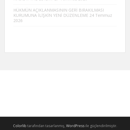
HÜKMÜN AÇIKLANMASININ GERİ BIRAKILMASI
KURUMUNA İLİŞKİN YENİ DÜZENLEME
24 Temmuz
2026
Colorlib
tarafından tasarlanmış,
WordPress
ile güçlendirilmiştir.