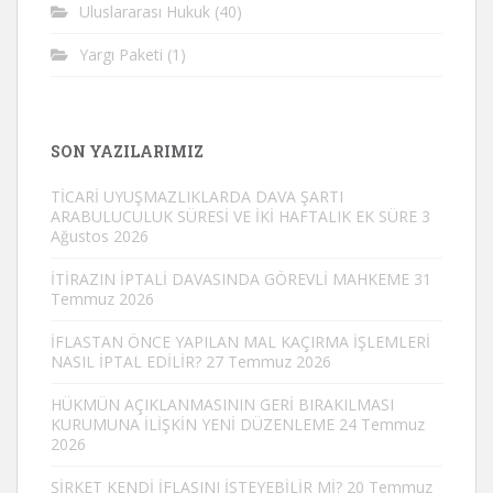
Uluslararası Hukuk
(40)
Yargı Paketi
(1)
SON YAZILARIMIZ
TİCARİ UYUŞMAZLIKLARDA DAVA ŞARTI
ARABULUCULUK SÜRESİ VE İKİ HAFTALIK EK SÜRE
3
Ağustos 2026
İTİRAZIN İPTALİ DAVASINDA GÖREVLİ MAHKEME
31
Temmuz 2026
İFLASTAN ÖNCE YAPILAN MAL KAÇIRMA İŞLEMLERİ
NASIL İPTAL EDİLİR?
27 Temmuz 2026
HÜKMÜN AÇIKLANMASININ GERİ BIRAKILMASI
KURUMUNA İLİŞKİN YENİ DÜZENLEME
24 Temmuz
2026
ŞİRKET KENDİ İFLASINI İSTEYEBİLİR Mİ?
20 Temmuz