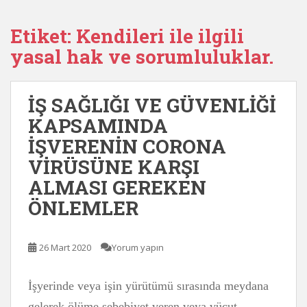
Etiket:
Kendileri ile ilgili
yasal hak ve sorumluluklar.
İŞ SAĞLIĞI VE GÜVENLİĞİ
KAPSAMINDA
İŞVERENİN CORONA
VİRÜSÜNE KARŞI
ALMASI GEREKEN
ÖNLEMLER
26 Mart 2020
Yorum yapın
İşyerinde veya işin yürütümü sırasında meydana
gelerek ölüme sebebiyet veren veya vücut