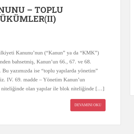
NUNU – TOPLU
HÜKÜMLER(II)
Mülkiyeti Kanunu’nun (“Kanun” ya da “KMK”)
inden bahsetmiş, Kanun’un 66., 67. ve 68.
. Bu yazımızda ise “toplu yapılarda yönetim”
ğiz. IV. 69. madde – Yönetim Kanun’un
niteliğinde olan yapılar ile blok niteliğinde […]
DEVAMINI OKU