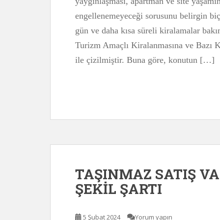
yaygınlaşması, apartman ve site yaşamın
engellenemeyeceği sorusunu belirgin bi
gün ve daha kısa süreli kiralamalar bak
Turizm Amaçlı Kiralanmasına ve Bazı K
ile çizilmiştir. Buna göre, konutun […]
TAŞINMAZ SATIŞ V
ŞEKİL ŞARTI
5 Şubat 2024
Yorum yapın