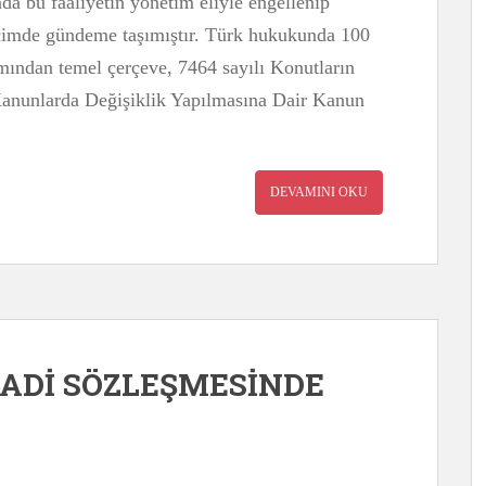
da bu faaliyetin yönetim eliyle engellenip
çimde gündeme taşımıştır. Türk hukukunda 100
ımından temel çerçeve, 7464 sayılı Konutların
anunlarda Değişiklik Yapılmasına Dair Kanun
DEVAMINI OKU
AADİ SÖZLEŞMESİNDE