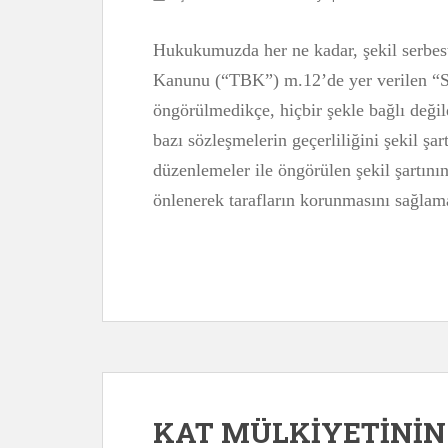
Hukukumuzda her ne kadar, şekil serbest
Kanunu (“TBK”) m.12’de yer verilen “Sö
öngörülmedikçe, hiçbir şekle bağlı deği
bazı sözleşmelerin geçerliliğini şekil şa
düzenlemeler ile öngörülen şekil şartının
önlenerek tarafların korunmasını sağla
KAT MÜLKİYETİNİN