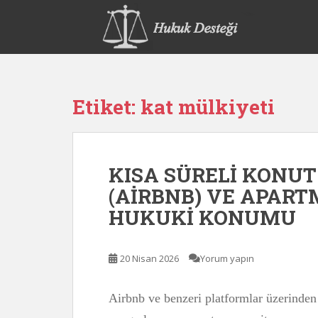
S
k
i
p
t
o
Etiket:
kat mülkiyeti
m
a
i
n
KISA SÜRELİ KONU
c
o
(AİRBNB) VE APAR
n
HUKUKİ KONUMU
t
e
n
20 Nisan 2026
Yorum yapın
t
Airbnb ve benzeri platformlar üzerinden 