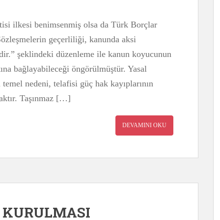
isi ilkesi benimsenmiş olsa da Türk Borçlar
zleşmelerin geçerliliği, kanunda aksi
ldir.” şeklindeki düzenleme ile kanun koyucunun
rtına bağlayabileceği öngörülmüştür. Yasal
 temel nedeni, telafisi güç hak kayıplarının
maktır. Taşınmaz […]
DEVAMINI OKU
 KURULMASI