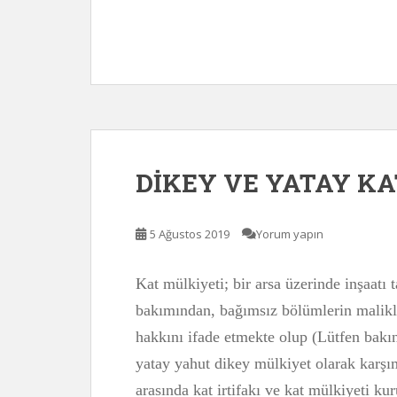
DİKEY VE YATAY K
5 Ağustos 2019
Yorum yapın
Kat mülkiyeti; bir arsa üzerinde inşaat
bakımından, bağımsız bölümlerin malikle
hakkını ifade etmekte olup (Lütfen bakın
yatay yahut dikey mülkiyet olarak karşım
arasında kat irtifakı ve kat mülkiyeti ku