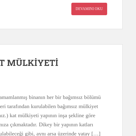
DEVAMINI OKU
AT MÜLKİYETİ
ı tamamlanmış binanın her bir bağımsız bölümü
ri tarafından kurulabilen bağımsız mülkiyet
ız.) kat mülkiyeti yapının inşa şekline göre
ıza çıkmaktadır. Dikey bir yapının katları
rulabileceği gibi, aynı arsa üzerinde yatay […]