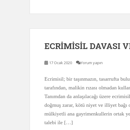
ECRİMİSİL DAVASI 
17 Ocak 2020
Yorum yapın
Ecrimisil; bir taşınmazın, tasarrufta bu
tarafından, malikin rızası olmadan kulla
Tanımdan da anlaşılacağı üzere ecrimisil 
doğmuş zarar, kötü niyet ve illiyet bağı ol
mülkiyetli ana gayrimenkullerin ortak ye
talebi ile […]