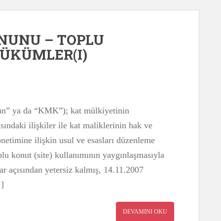
NUNU – TOPLU
HÜKÜMLER(I)
un” ya da “KMK”); kat mülkiyetinin
sındaki ilişkiler ile kat maliklerinin hak ve
netimine ilişkin usul ve esasları düzenleme
plu konut (site) kullanımının yaygınlaşmasıyla
lar açısından yetersiz kalmış, 14.11.2007
…]
DEVAMINI OKU