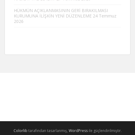
HÜKMÜN AÇIKLANMASININ GERİ BIRAKILMASI
KURUMUNA İLİŞKİN YENİ DÜZENLEME
24 Temmuz
2026
Colorlib
tarafından tasarlanmış,
WordPress
ile güçlendirilmiştir.