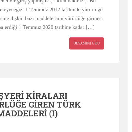
l bir giriş yapmıştık (Lütfen bakınız.). Bu
celeyeceğiz. 1 Temmuz 2012 tarihinde yürürlüğe
sine ilişkin bazı maddelerinin yürürlüğe girmesi
sona erdiği 1 Temmuz 2020 tarihine kadar […]
DEVAMINI OKU
İŞYERİ KİRALARI
LÜĞE GİREN TÜRK
ADDELERİ (I)