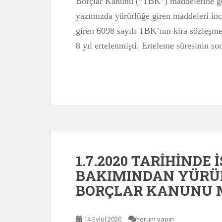
Borçlar Kanunu (“TBK”) maddelerine gene
yazımızda yürürlüğe giren maddeleri in
giren 6098 sayılı TBK’nın kira sözleşme
8 yıl ertelenmişti. Erteleme süresinin 
1.7.2020 TARİHİNDE 
BAKIMINDAN YÜRÜR
BORÇLAR KANUNU M
14 Eylül 2020
Yorum yapın