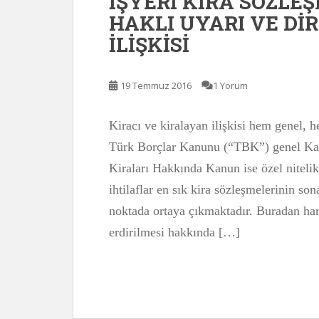
İŞYERİ KİRA SÖZLEŞ
HAKLI UYARI VE Dİ
İLİŞKİSİ
19 Temmuz 2016
1 Yorum
Kiracı ve kiralayan ilişkisi hem genel,
Türk Borçlar Kanunu (“TBK”) genel Kan
Kiraları Hakkında Kanun ise özel niteli
ihtilaflar en sık kira sözleşmelerinin so
noktada ortaya çıkmaktadır. Buradan ha
erdirilmesi hakkında […]