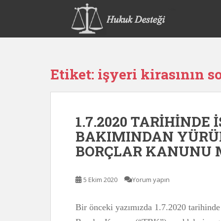
S
k
i
p
t
o
Etiket:
işyeri kirasının 
m
a
i
n
1.7.2020 TARİHİNDE 
c
o
BAKIMINDAN YÜRÜR
n
BORÇLAR KANUNU MA
t
e
n
5 Ekim 2020
Yorum yapın
t
Bir önceki yazımızda 1.7.2020 tarihinde