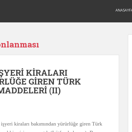
ANASAYF
sonlanması
İŞYERİ KİRALARI
LÜĞE GİREN TÜRK
DDELERİ (II)
 işyeri kiraları bakımından yürürlüğe giren Türk