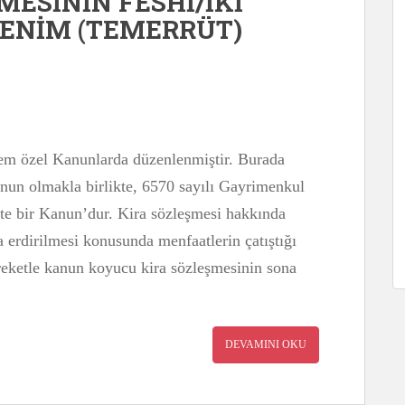
MESİNİN FESHİ/İKİ
RENİM (TEMERRÜT)
 hem özel Kanunlarda düzenlenmiştir. Burada
un olmakla birlikte, 6570 sayılı Gayrimenkul
kte bir Kanun’dur. Kira sözleşmesi hakkında
na erdirilmesi konusunda menfaatlerin çatıştığı
reketle kanun koyucu kira sözleşmesinin sona
DEVAMINI OKU