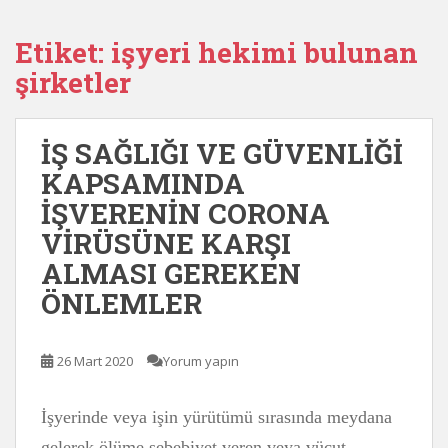
Etiket:
işyeri hekimi bulunan
şirketler
İŞ SAĞLIĞI VE GÜVENLİĞİ
KAPSAMINDA
İŞVERENİN CORONA
VİRÜSÜNE KARŞI
ALMASI GEREKEN
ÖNLEMLER
26 Mart 2020
Yorum yapın
İşyerinde veya işin yürütümü sırasında meydana
gelerek ölüme sebebiyet veren veya vücut