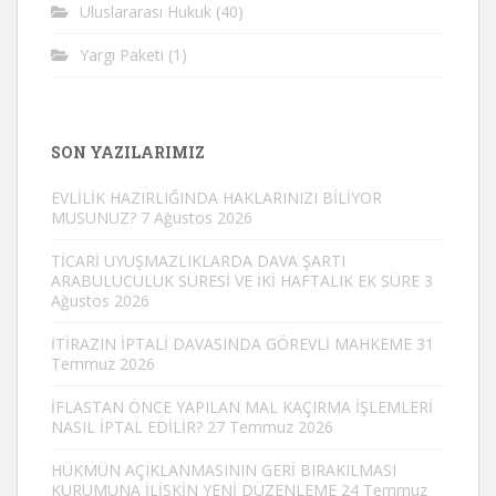
Uluslararası Hukuk
(40)
Yargı Paketi
(1)
SON YAZILARIMIZ
EVLİLİK HAZIRLIĞINDA HAKLARINIZI BİLİYOR
MUSUNUZ?
7 Ağustos 2026
TİCARİ UYUŞMAZLIKLARDA DAVA ŞARTI
ARABULUCULUK SÜRESİ VE İKİ HAFTALIK EK SÜRE
3
Ağustos 2026
İTİRAZIN İPTALİ DAVASINDA GÖREVLİ MAHKEME
31
Temmuz 2026
İFLASTAN ÖNCE YAPILAN MAL KAÇIRMA İŞLEMLERİ
NASIL İPTAL EDİLİR?
27 Temmuz 2026
HÜKMÜN AÇIKLANMASININ GERİ BIRAKILMASI
KURUMUNA İLİŞKİN YENİ DÜZENLEME
24 Temmuz