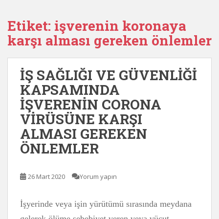
Etiket:
işverenin koronaya
karşı alması gereken önlemler
İŞ SAĞLIĞI VE GÜVENLİĞİ
KAPSAMINDA
İŞVERENİN CORONA
VİRÜSÜNE KARŞI
ALMASI GEREKEN
ÖNLEMLER
26 Mart 2020
Yorum yapın
İşyerinde veya işin yürütümü sırasında meydana
gelerek ölüme sebebiyet veren veya vücut