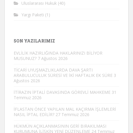
Uluslararası Hukuk
(40)
Yargı Paketi
(1)
SON YAZILARIMIZ
EVLİLİK HAZIRLIĞINDA HAKLARINIZI BİLİYOR
MUSUNUZ?
7 Ağustos 2026
TİCARİ UYUŞMAZLIKLARDA DAVA ŞARTI
ARABULUCULUK SÜRESİ VE İKİ HAFTALIK EK SÜRE
3
Ağustos 2026
İTİRAZIN İPTALİ DAVASINDA GÖREVLİ MAHKEME
31
Temmuz 2026
İFLASTAN ÖNCE YAPILAN MAL KAÇIRMA İŞLEMLERİ
NASIL İPTAL EDİLİR?
27 Temmuz 2026
HÜKMÜN AÇIKLANMASININ GERİ BIRAKILMASI
KURUMUNA İLİŞKİN YENİ DÜZENLEME
24 Temmuz