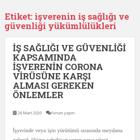
Etiket:
işverenin iş sağlığı ve
güvenliği yükümlülükleri
İŞ SAĞLIĞI VE GÜVENLİĞİ
KAPSAMINDA
İŞVERENİN CORONA
VİRÜSÜNE KARŞI
ALMASI GEREKEN
ÖNLEMLER
26 Mart 2020
Yorum yapın
İşyerinde veya işin yürütümü sırasında meydana
gelerek ölüme sebebiyet veren veya vücut