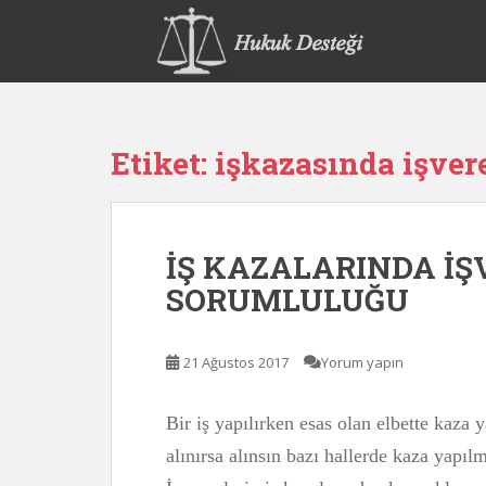
S
k
i
p
t
o
Etiket:
işkazasında işver
m
a
i
n
İŞ KAZALARINDA İ
c
o
SORUMLULUĞU
n
t
e
21 Ağustos 2017
Yorum yapın
n
t
Bir iş yapılırken esas olan elbette kaza
alınırsa alınsın bazı hallerde kaza yapıl