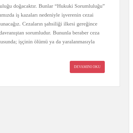
mluluğu doğacaktır. Bunlar “Hukuki Sorumluluğu”
mızda iş kazaları nedeniyle işverenin cezai
nacağız. Cezaların şahsiliği ilkesi gereğince
i davranıştan sorumludur. Bununla beraber ceza
tusunda; işçinin ölümü ya da yaralanmasıyla
]
DEVAMINI OKU