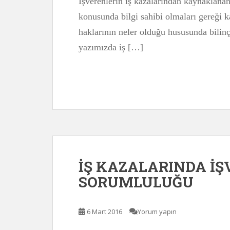
İşverenlerin iş kazalarından kaynaklana
konusunda bilgi sahibi olmaları gereği ka
haklarının neler olduğu hususunda bilin
yazımızda iş […]
İŞ KAZALARINDA İŞ
SORUMLULUĞU
6 Mart 2016
Yorum yapın