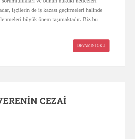
n sorumlulukları ve bunun hukuki neticeleri
dar, işçilerin de iş kazası geçirmeleri halinde
çlenmeleri büyük önem taşımaktadır. Biz bu
DEVAMINI OKU
VERENİN CEZAİ