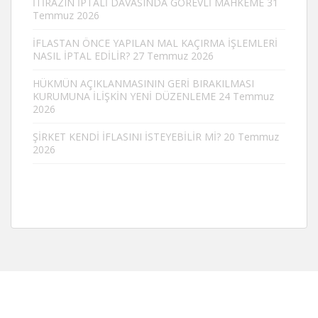
İTİRAZIN İPTALİ DAVASINDA GÖREVLİ MAHKEME
31
Temmuz 2026
İFLASTAN ÖNCE YAPILAN MAL KAÇIRMA İŞLEMLERİ
NASIL İPTAL EDİLİR?
27 Temmuz 2026
HÜKMÜN AÇIKLANMASININ GERİ BIRAKILMASI
KURUMUNA İLİŞKİN YENİ DÜZENLEME
24 Temmuz
2026
ŞİRKET KENDİ İFLASINI İSTEYEBİLİR Mİ?
20 Temmuz
2026