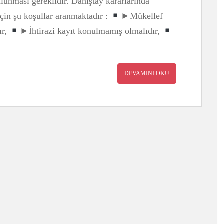
lunması gereklidir. Danıştay kararlarında
için şu koşullar aranmaktadır :
►Mükellef
ır,
►İhtirazi kayıt konulmamış olmalıdır,
DEVAMINI OKU