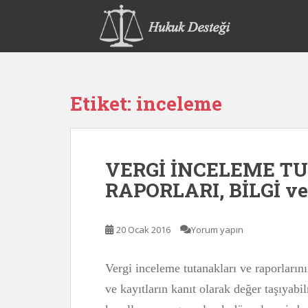
S
k
i
p
t
o
Etiket:
inceleme
m
a
i
n
VERGİ İNCELEME T
c
o
RAPORLARI, BİLGİ v
n
t
e
20 Ocak 2016
Yorum yapın
n
t
Vergi inceleme tutanakları ve raporlarının
ve kayıtların kanıt olarak değer taşıyabi