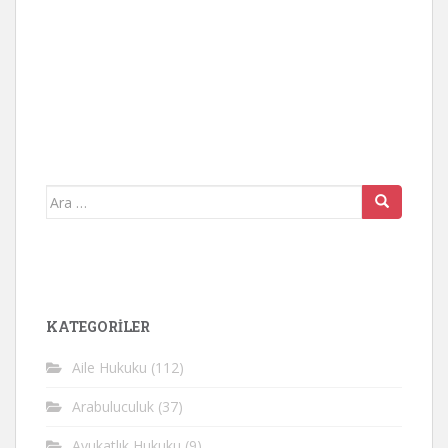
Arama
yap:
KATEGORİLER
Aile Hukuku
(112)
Arabuluculuk
(37)
Avukatlık Hukuku
(9)