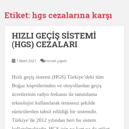
Etiket:
hgs cezalarına karşı
HIZLI GEÇİŞ SİSTEMİ
(HGS) CEZALARI
1 Mart 2021
Yorum yapın
Hızlı geçiş sistemi (HGS) Türkiye’deki tüm
Boğaz köprülerinden ve otoyollardan geçiş
ücretlerinin radyo frekansı ile tanımlama
teknolojisi kullanılarak temassız şekilde
sürücülerden tahsil edildiği bir sistemdir.
Türkiye’de 2012 yılından beri bu sistem
kullanılmaktadır. HGS için ya kart ya da etiket