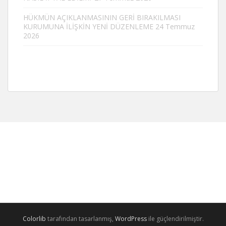
HÜKMÜN AÇIKLANMASININ GERİ BIRAKILMASI
KURUMUNA İLİŞKİN YENİ DÜZENLEME
24 Temmuz
2026
Colorlib
tarafından tasarlanmış,
WordPress
ile güçlendirilmiştir.