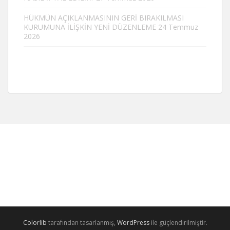
HÜKMÜN AÇIKLANMASININ GERİ BIRAKILMASI
KURUMUNA İLİŞKİN YENİ DÜZENLEME
24 Temmuz
2026
Colorlib
tarafından tasarlanmış,
WordPress
ile güçlendirilmiştir.