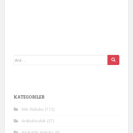
Arama
yap:
KATEGORİLER
Aile Hukuku
(112)
Arabuluculuk
(37)
Avukatlık Hukuku
(9)