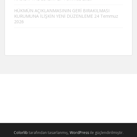
HÜKMÜN AÇIKLANMASININ GERİ BIRAKILMASI
KURUMUNA İLİŞKİN YENİ DÜZENLEME
24 Temmuz
2026
Colorlib
tarafından tasarlanmış,
WordPress
ile güçlendirilmiştir.