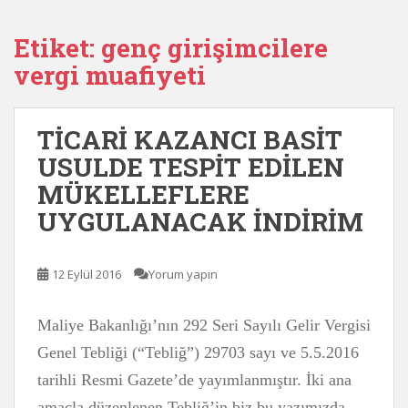
Etiket:
genç girişimcilere
vergi muafiyeti
TİCARİ KAZANCI BASİT
USULDE TESPİT EDİLEN
MÜKELLEFLERE
UYGULANACAK İNDİRİM
12 Eylül 2016
Yorum yapın
Maliye Bakanlığı’nın 292 Seri Sayılı Gelir Vergisi
Genel Tebliği (“Tebliğ”) 29703 sayı ve 5.5.2016
tarihli Resmi Gazete’de yayımlanmıştır. İki ana
amaçla düzenlenen Tebliğ’in biz bu yazımızda,