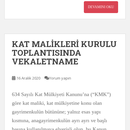
DEVAMINI OKU
KAT MALİKLERİ KURULU
TOPLANTISINDA
VEKALETNAME
16 Aralık 2020
Yorum yapın
634 Sayılı Kat Mülkiyeti Kanunu’na (“KMK”)
göre kat maliki, kat mülkiyetine konu olan
gayrimenkulün bütününe; yalnız esas yapı
kısmına, anagayrimenkulün ayrı ayrı ve başlı
başına kullanılmaya elverişli olup, bu Kanun