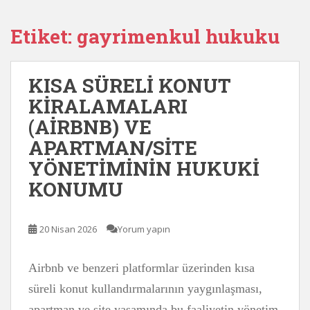
Etiket:
gayrimenkul hukuku
KISA SÜRELİ KONUT
KİRALAMALARI
(AİRBNB) VE
APARTMAN/SİTE
YÖNETİMİNİN HUKUKİ
KONUMU
20 Nisan 2026
Yorum yapın
Airbnb ve benzeri platformlar üzerinden kısa
süreli konut kullandırmalarının yaygınlaşması,
apartman ve site yaşamında bu faaliyetin yönetim