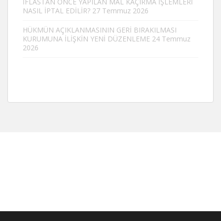
İFLASTAN ÖNCE YAPILAN MAL KAÇIRMA İŞLEMLERİ
NASIL İPTAL EDİLİR?
27 Temmuz 2026
HÜKMÜN AÇIKLANMASININ GERİ BIRAKILMASI
KURUMUNA İLİŞKİN YENİ DÜZENLEME
24 Temmuz
2026