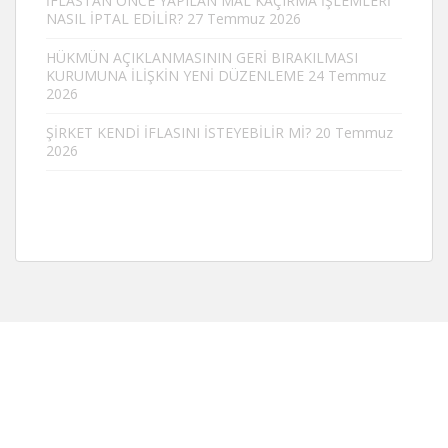
İFLASTAN ÖNCE YAPILAN MAL KAÇIRMA İŞLEMLERİ
NASIL İPTAL EDİLİR?
27 Temmuz 2026
HÜKMÜN AÇIKLANMASININ GERİ BIRAKILMASI
KURUMUNA İLİŞKİN YENİ DÜZENLEME
24 Temmuz
2026
ŞİRKET KENDİ İFLASINI İSTEYEBİLİR Mİ?
20 Temmuz
2026