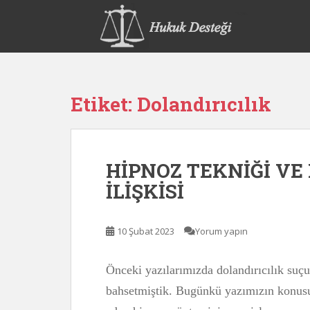
S
k
i
p
t
o
Etiket:
Dolandırıcılık
m
a
i
n
HİPNOZ TEKNİĞİ VE
c
o
İLİŞKİSİ
n
t
e
10 Şubat 2023
Yorum yapın
n
t
Önceki yazılarımızda dolandırıcılık suçu
bahsetmiştik. Bugünkü yazımızın konus