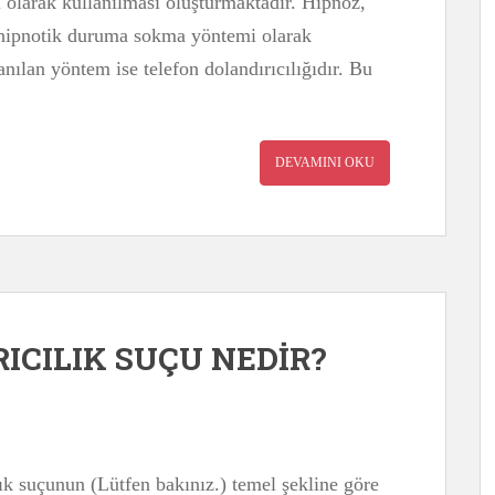
 olarak kullanılması oluşturmaktadır. Hipnoz,
ri hipnotik duruma sokma yöntemi olarak
nılan yöntem ise telefon dolandırıcılığıdır. Bu
DEVAMINI OKU
ICILIK SUÇU NEDİR?
ılık suçunun (Lütfen bakınız.) temel şekline göre