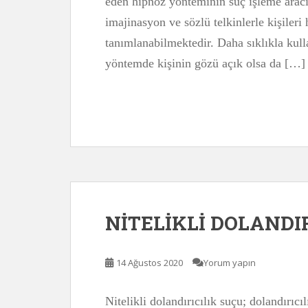
eden hipnoz yönteminin suç işleme aracı
imajinasyon ve sözlü telkinlerle kişile
tanımlanabilmektedir. Daha sıklıkla kulla
yöntemde kişinin gözü açık olsa da […]
NİTELİKLİ DOLANDIR
14 Ağustos 2020
Yorum yapın
Nitelikli dolandırıcılık suçu; dolandırıc