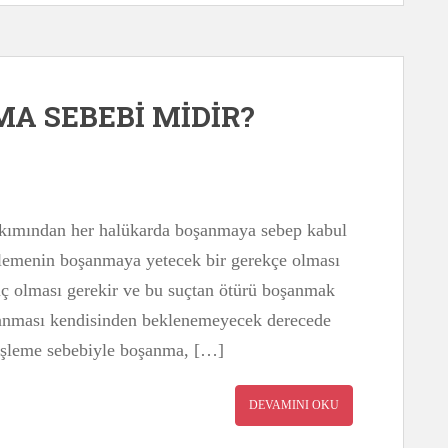
A SEBEBİ MİDİR?
bakımından her halükarda boşanmaya sebep kabul
 işlemenin boşanmaya yetecek bir gerekçe olması
uç olması gerekir ve bu suçtan ötürü boşanmak
yaşanması kendisinden beklenemeyecek derecede
 işleme sebebiyle boşanma, […]
DEVAMINI OKU