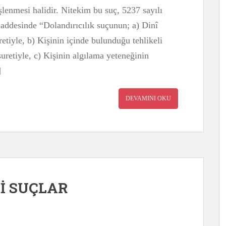
işlenmesi halidir. Nitekim bu suç, 5237 sayılı
desinde “Dolandırıcılık suçunun; a) Dinî
etiyle, b) Kişinin içinde bulunduğu tehlikeli
retiyle, c) Kişinin algılama yeteneğinin
]
DEVAMINI OKU
İ SUÇLAR