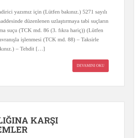
ndirici yazımız için (Lütfen bakınız.) 5271 sayılı
desinde düzenlenen uzlaştırmaya tabi suçların
lama suçu (TCK md. 86 (3. fıkra hariç)) (Lütfen
avranışla işlenmesi (TCK md. 88) – Taksirle
ınız.) – Tehdit […]
DEVAMINI OKU
LIĞINA KARŞI
EMLER