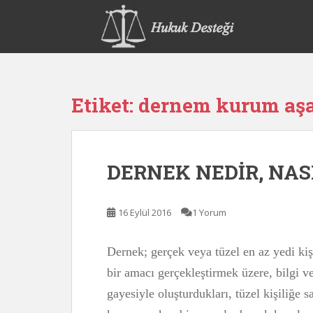
S
k
i
p
t
o
Etiket:
dernem kurum aş
m
a
i
n
DERNEK NEDİR, NAS
c
o
n
16 Eylül 2016
1 Yorum
t
e
n
Dernek; gerçek veya tüzel en az yedi kiş
t
bir amacı gerçekleştirmek üzere, bilgi ve
gayesiyle oluşturdukları, tüzel kişiliğe s