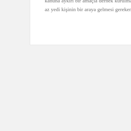
kanuna aykırı bir amaçla dernek kurulma
az yedi kişinin bir araya gelmesi gerek