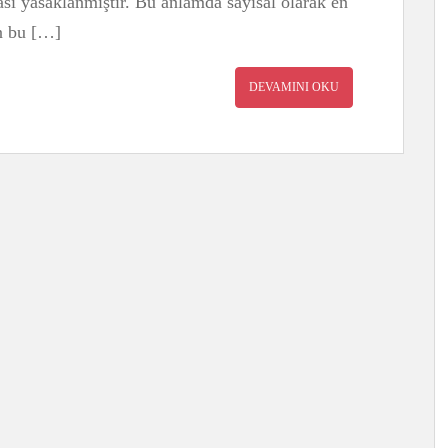
sı yasaklanmıştır. Bu anlamda sayısal olarak en
en bu […]
DEVAMINI OKU