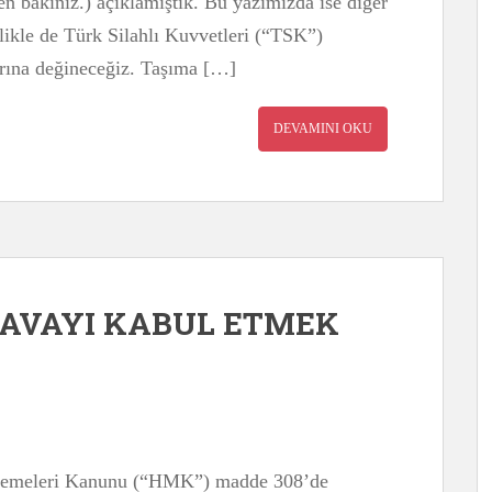
en bakınız.) açıklamıştık. Bu yazımızda ise diğer
llikle de Türk Silahlı Kuvvetleri (“TSK”)
larına değineceğiz. Taşıma […]
DEVAMINI OKU
DAVAYI KABUL ETMEK
kemeleri Kanunu (“HMK”) madde 308’de