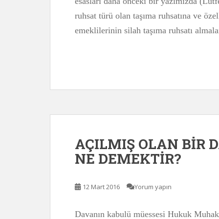
esasları daha önceki bir yazımızda (Lütf
ruhsat türü olan taşıma ruhsatına ve öze
emeklilerinin silah taşıma ruhsatı alma
AÇILMIŞ OLAN BİR 
NE DEMEKTİR?
12 Mart 2016
Yorum yapın
Davanın kabulü müessesi Hukuk Muha