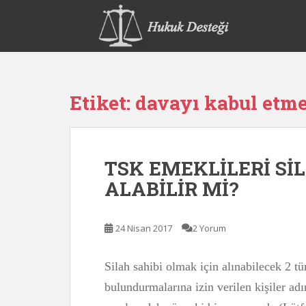
S
k
i
p
t
o
Etiket:
davayı kabul etm
m
a
i
n
TSK EMEKLİLERİ Sİ
c
o
ALABİLİR Mİ?
n
t
e
24 Nisan 2017
2 Yorum
n
t
Silah sahibi olmak için alınabilecek 2 tü
bulundurmalarına izin verilen kişiler ad