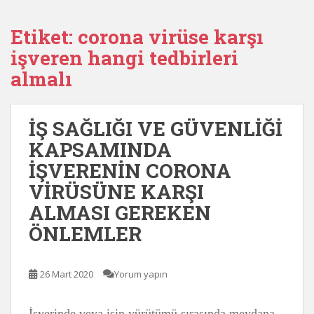
Etiket:
corona virüse karşı
işveren hangi tedbirleri
almalı
İŞ SAĞLIĞI VE GÜVENLİĞİ
KAPSAMINDA
İŞVERENİN CORONA
VİRÜSÜNE KARŞI
ALMASI GEREKEN
ÖNLEMLER
26 Mart 2020
Yorum yapın
İşyerinde veya işin yürütümü sırasında meydana