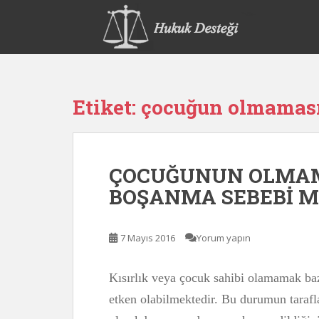
S
k
i
p
t
o
Etiket:
çocuğun olmamas
m
a
i
n
ÇOCUĞUNUN OLMAMA
c
o
BOŞANMA SEBEBİ Mİ
n
t
e
7 Mayıs 2016
Yorum yapın
n
t
Kısırlık veya çocuk sahibi olamamak baz
etken olabilmektedir. Bu durumun taraflar