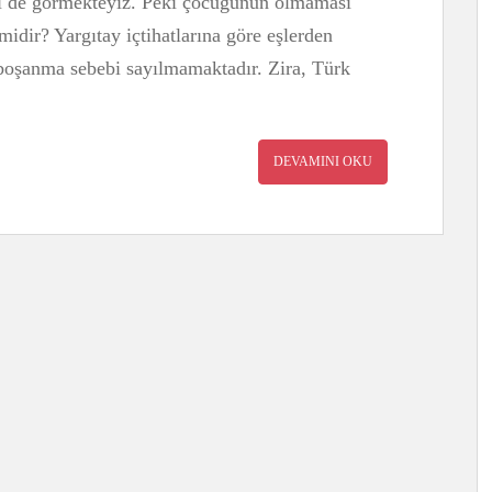
ni de görmekteyiz. Peki çocuğunun olmaması
midir? Yargıtay içtihatlarına göre eşlerden
boşanma sebebi sayılmamaktadır. Zira, Türk
DEVAMINI OKU