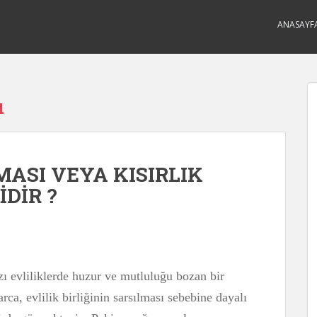
ANASAYF
ı
SI VEYA KISIRLIK
DİR ?
ı evliliklerde huzur ve mutluluğu bozan bir
ca, evlilik birliğinin sarsılması sebebine dayalı