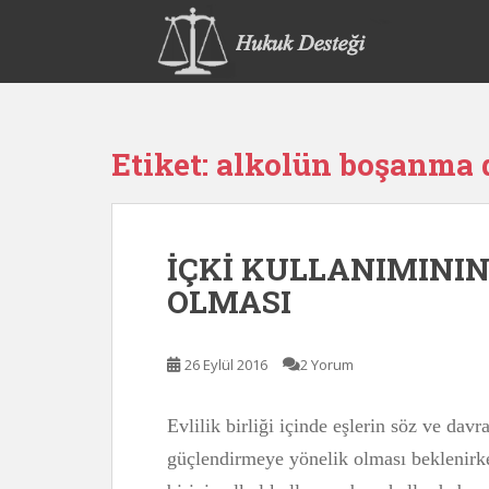
S
k
i
p
t
o
Etiket:
alkolün boşanma d
m
a
i
n
İÇKİ KULLANIMINI
c
o
OLMASI
n
t
e
26 Eylül 2016
2 Yorum
n
t
Evlilik birliği içinde eşlerin söz ve dav
güçlendirmeye yönelik olması beklenirk