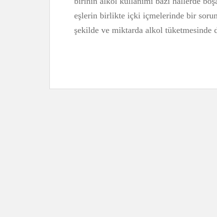
birinin alkol kullanımı bazı hallerde bo
eşlerin birlikte içki içmelerinde bir sor
şekilde ve miktarda alkol tüketmesinde