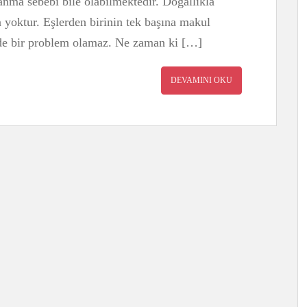
şanma sebebi bile olabilmektedir. Doğallıkla
un yoktur. Eşlerden birinin tek başına makul
 de bir problem olamaz. Ne zaman ki […]
DEVAMINI OKU