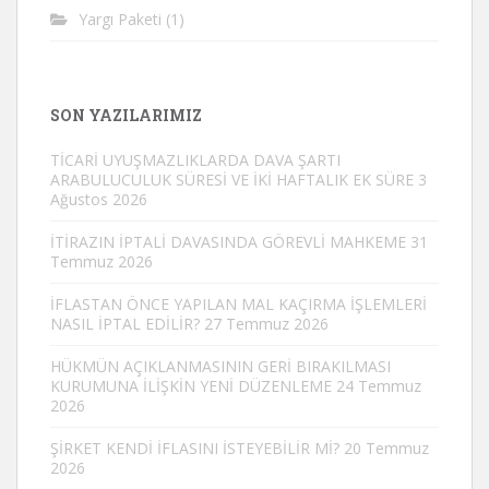
Yargı Paketi
(1)
SON YAZILARIMIZ
TİCARİ UYUŞMAZLIKLARDA DAVA ŞARTI
ARABULUCULUK SÜRESİ VE İKİ HAFTALIK EK SÜRE
3
Ağustos 2026
İTİRAZIN İPTALİ DAVASINDA GÖREVLİ MAHKEME
31
Temmuz 2026
İFLASTAN ÖNCE YAPILAN MAL KAÇIRMA İŞLEMLERİ
NASIL İPTAL EDİLİR?
27 Temmuz 2026
HÜKMÜN AÇIKLANMASININ GERİ BIRAKILMASI
KURUMUNA İLİŞKİN YENİ DÜZENLEME
24 Temmuz
2026
ŞİRKET KENDİ İFLASINI İSTEYEBİLİR Mİ?
20 Temmuz
2026